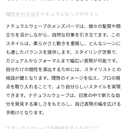
ル
個性を引き出すナチュラルなヘアデザイン
清潔感を引き出すヘアメンテナンス
ナチュラルウェーブのメンズパーマは、個々の髪質や顔
印象を左右するスタイリングのコツ
立ちを活かしながら、自然な印象を引き立てます。この
ナチュラルウェーブで魅せるメンズヘアスタイ
スタイルは、柔らかさと動きを重視し、どんなシーンに
ルの可能性
も適したバランスを提供します。スタイリング次第で、
個性を活かすヘアスタイルの選び方
カジュアルからフォーマルまで幅広い表現が可能です。
様々なシーンに対応するスタイル提案
自分だけの個性を演出するためには、スタイリストとの
変化を楽しむためのヘアスタイルアイデア
相談が鍵となります。理想のイメージを伝え、プロの視
ナチュラルウェーブで挑戦する新しい自分
点を取り入れることで、より自分らしいスタイルを実現
ファッションと合わせた総合的なスタイル
できます。ナチュラルウェーブは、日常の中で新たな自
作り
分を発見する楽しさをもたらし、自己表現の幅を広げる
永続的な魅力を持つナチュラルヘア
手助けとなります。
ナチュラルウェーブの維持方法とそのコツ