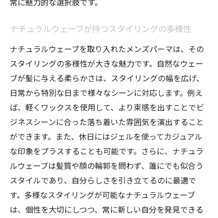
常に魅力的な選択肢です。
朝のスタイリング時間を短縮するポイント
時短スタイリングが可能なヘアプロダクト
ナチュラルウェーブが持つスタイリングの多様性
の選び方
ナチュラルウェーブを取り入れたメンズパーマは、その
ナチュラルウェーブに適したドライヤーの
スタイリングの多様性が大きな魅力です。自然なウェー
使い方
ブが髪に与える柔らかさは、スタイリングの幅を広げ、
シンプルなアレンジでおしゃれに見せる方
日常から特別な日まで様々なシーンに対応します。例え
法
ば、軽くワックスを使用して、より束感を出すことでビ
ワンステップで決まるヘアセットのテクニ
ジネスシーンに合った落ち着いた雰囲気を演出すること
ック
ができます。また、休日にはジェルを使ってカジュアル
出先でも崩れにくいスタイリングの秘訣
な印象をプラスすることも可能です。さらに、ナチュラ
最新トレンドを取り入れたメンズパーマスタイ
ルウェーブは髪質や顔の輪郭を問わず、誰にでも似合う
ルのポイント
スタイルであり、自分らしさを引き立てるのに最適で
す。多様なスタイリングが可能なナチュラルウェーブ
トレンドを抑えたスタイルチェンジの方法
は、個性を大切にしつつ、常に新しい自分を発見できる
ファッションとの相性を考慮したヘアスタ