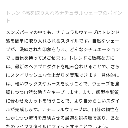
毎日使えるスタイリングのヒント
髪質に合わせたナチュラルウェーブの選び方
トレンド感を取り入れるナチュラルウェーブのポイン
自分の髪質を知るためのチェックポイント
ト
髪質に合ったウェーブスタイルの提案
メンズパーマの中でも、ナチュラルウェーブはトレンド
ダメージを抑えるパーマの選び方
感を簡単に取り入れられるスタイルです。自然なウェー
ブが、洗練された印象を与え、どんなシチュエーション
適切な施術で得られる理想のウェーブ
でも自信を持って過ごせます。トレンドに敏感な方に
髪質改善につながるヘアケア方法
は、最新のヘアプロダクトを組み合わせることで、さら
プロのアドバイスを受ける重要性
にスタイリッシュな仕上がりを実現できます。具体的に
メンズパーマで実現する洗練された印象
は、軽いワックスやムースを使うことで、ウェーブを強
洗練された印象を与えるスタイルのポイン
調しつつ自然な動きをキープします。また、顔型や髪質
ト
に合わせたカットを行うことで、より自分らしいスタイ
シンプルで上品なヘアスタイルの作り方
ルが完成します。ナチュラルウェーブは、自分の個性を
第一印象を良くするためのヘアデザイン
生かしつつ流行を反映させる最適な選択肢であり、あな
ナチュラルウェーブで作るビジネススタイ
たのライフスタイルにフィットすることでしょう。