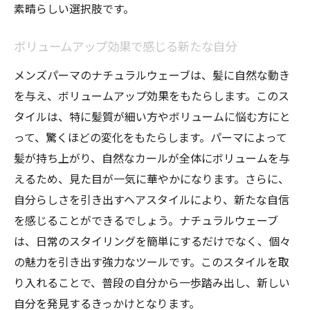
素晴らしい選択肢です。
イル
パーマスタイルで引き出す個性と魅力
ボリュームアップ効果で感じる新たな自分
最新の技術で叶えるトレンドヘア
メンズパーマのナチュラルウェーブは、髪に自然な動き
ナチュラルウェーブを活かしたトレンド先
を与え、ボリュームアップ効果をもたらします。このス
取り術
タイルは、特に髪質が細い方やボリュームに悩む方にと
センスを磨くためのヘアスタイル研究
って、驚くほどの変化をもたらします。パーマによって
メンズパーマでスタイリングを簡単にする方法
髪が持ち上がり、自然なカールが全体にボリュームを与
スタイリングが簡単になるヘアケア製品の
えるため、見た目が一気に華やかになります。さらに、
選び方
自分らしさを引き出すヘアスタイルにより、新たな自信
手間いらずのヘアセット術
を感じることができるでしょう。ナチュラルウェーブ
は、日常のスタイリングを簡単にするだけでなく、個々
時短スタイリングを実現するテクニック
の魅力を引き出す強力なツールです。このスタイルを取
誰でもできる簡単ヘアアレンジ
り入れることで、普段の自分から一歩踏み出し、新しい
パーマの維持とケアの基本
自分を発見するきっかけとなります。