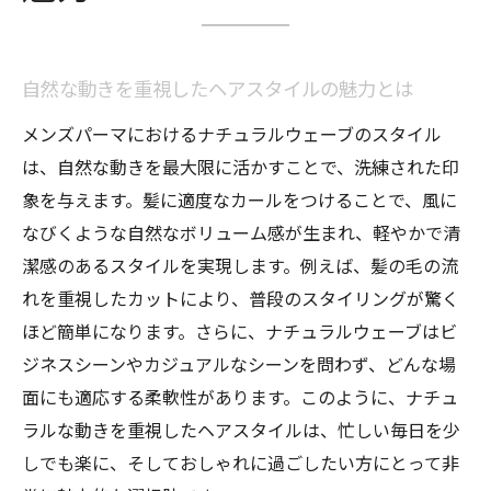
ナチュラルウェーブの維持方法とそのコツ
メンズパーマで叶える自然な動きと軽やかさ
自然な動きがもたらすスタイルの自由度
自然な動きを重視したヘアスタイルの魅力とは
軽やかさを演出するウェーブスタイルの選
メンズパーマにおけるナチュラルウェーブのスタイル
び方
は、自然な動きを最大限に活かすことで、洗練された印
髪質に合ったパーマで得られる自然なボリ
象を与えます。髪に適度なカールをつけることで、風に
ューム
なびくような自然なボリューム感が生まれ、軽やかで清
簡単にスタイリングできるヘアの工夫
潔感のあるスタイルを実現します。例えば、髪の毛の流
ナチュラルウェーブスタイルの持続性を高
れを重視したカットにより、普段のスタイリングが驚く
める方法
ほど簡単になります。さらに、ナチュラルウェーブはビ
ジネスシーンやカジュアルなシーンを問わず、どんな場
季節に応じたヘアスタイルの変化の楽しみ
面にも適応する柔軟性があります。このように、ナチュ
方
ラルな動きを重視したヘアスタイルは、忙しい毎日を少
忙しい朝に最適なメンズパーマのナチュラルウ
しでも楽に、そしておしゃれに過ごしたい方にとって非
ェーブ