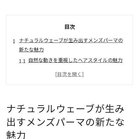
目次
ナチュラルウェーブが生み出すメンズパーマの
新たな魅力
自然な動きを重視したヘアスタイルの魅力
とは
ナチュラルウェーブが持つスタイリングの
多様性
ボリュームアップ効果で感じる新たな自分
ナチュラルウェーブが生み
トレンド感を取り入れるナチュラルウェー
ブのポイント
出すメンズパーマの新たな
個性を引き出すナチュラルなヘアデザイン
魅力