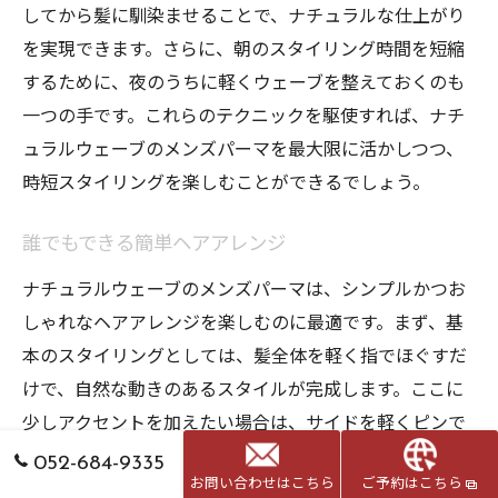
してから髪に馴染ませることで、ナチュラルな仕上がり
を実現できます。さらに、朝のスタイリング時間を短縮
するために、夜のうちに軽くウェーブを整えておくのも
一つの手です。これらのテクニックを駆使すれば、ナチ
ュラルウェーブのメンズパーマを最大限に活かしつつ、
時短スタイリングを楽しむことができるでしょう。
誰でもできる簡単ヘアアレンジ
ナチュラルウェーブのメンズパーマは、シンプルかつお
しゃれなヘアアレンジを楽しむのに最適です。まず、基
本のスタイリングとしては、髪全体を軽く指でほぐすだ
けで、自然な動きのあるスタイルが完成します。ここに
少しアクセントを加えたい場合は、サイドを軽くピンで
留めるだけで、洗練された印象に仕上がります。また、
052-684-9335
少しエッジを効かせたいときには、トップを立ち上げ、
お問い合わせはこちら
ご予約はこちら