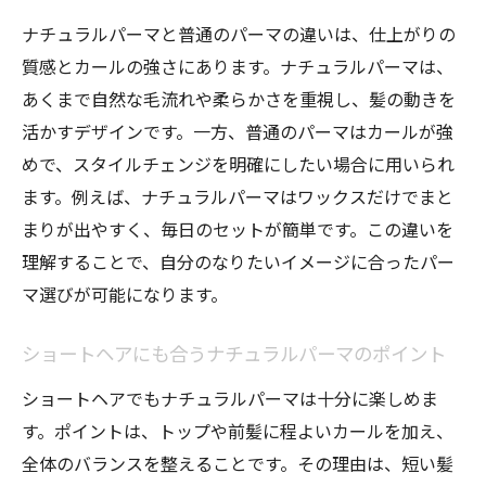
ゆるめビジネスパーマが与える好印象のポ
ナチュラルパーマと普通のパーマの違いは、仕上がりの
イント
質感とカールの強さにあります。ナチュラルパーマは、
あくまで自然な毛流れや柔らかさを重視し、髪の動きを
規則が厳しい職場でも安心なナチュラルパ
活かすデザインです。一方、普通のパーマはカールが強
ーマの選び方
めで、スタイルチェンジを明確にしたい場合に用いられ
ビジネス用メンズパーマの失敗しないデザ
ます。例えば、ナチュラルパーマはワックスだけでまと
イン提案
まりが出やすく、毎日のセットが簡単です。この違いを
自然なカールが長持ちするケアの秘訣
理解することで、自分のなりたいイメージに合ったパー
ナチュラルカールを長持ちさせるメンズパ
マ選びが可能になります。
ーマのケア方法
パーマ後に避けたいNG行為と正しいケアポ
ショートヘアにも合うナチュラルパーマのポイント
イント
ショートヘアでもナチュラルパーマは十分に楽しめま
髪のダメージを抑えるナチュラルパーマの
す。ポイントは、トップや前髪に程よいカールを加え、
洗い方
全体のバランスを整えることです。その理由は、短い髪
メンズパーマは何日洗わないのが正解かを