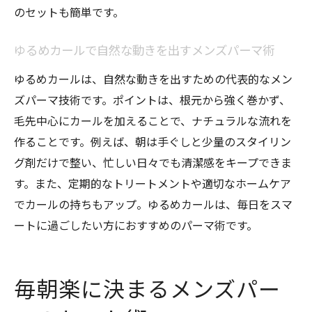
のセットも簡単です。
自然な動きを活かすメンズパーマのコツ
ゆるめカールで清潔感とトレンドを両立す
ゆるめカールで自然な動きを出すメンズパーマ術
る方法
ゆるめカールは、自然な動きを出すための代表的なメン
パーマが取れるNG行為と対策ポイント
ズパーマ技術です。ポイントは、根元から強く巻かず、
メンズパーマが取れる原因と絶対避けたい
毛先中心にカールを加えることで、ナチュラルな流れを
NG行為
作ることです。例えば、朝は手ぐしと少量のスタイリン
パーマの持ちを悪くする生活習慣と対策法
グ剤だけで整い、忙しい日々でも清潔感をキープできま
ナチュラルパーマを長持ちさせる洗髪ポイ
す。また、定期的なトリートメントや適切なホームケア
ント
でカールの持ちもアップ。ゆるめカールは、毎日をスマ
ートに過ごしたい方におすすめのパーマ術です。
濡れた髪で寝るのはNG？正しいヘアケア術
NG行為を防ぎナチュラルパーマを守るコツ
日常でできるメンズパーマのダメージ予防
毎朝楽に決まるメンズパー
法