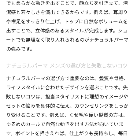
でも柔らかな動きを出すことで、顔立ちを引き立て、清
解説
潔感と若々しさを演出できるからです。例えば、耳周り
自然なカールを保つための自宅ケア法まと
や襟足をすっきり仕上げ、トップに自然なボリュームを
め
出すことで、立体感のあるスタイルが完成します。ショ
長持ちの秘訣！パーマ後の乾かし方と注意
ートでも無理なく取り入れられるのがナチュラルパーマ
点
の強みです。
ゆるめパーマで洗練された印象を作る方法
ナチュラルパーマ メンズの選び方と失敗しないコツ
ゆるめメンズパーマで作るナチュラルな洗
練ヘア
ナチュラルパーマの選び方で重要なのは、髪質や骨格、
ライフスタイルに合わせたデザインを選ぶことです。失
カールパーマ メンズ ゆるめの魅力と似合う
敗しないコツは、担当スタイリストに理想のイメージや
髪型
セットの悩みを具体的に伝え、カウンセリングをしっか
ナチュラルパーマ メンズ マッシュで旬の印
り受けることです。例えば、くせ毛や硬い髪質の方は、
象を演出
ゆるめのカールで自然な動きを出す方法が向いていま
ゆるめパーマが引き立つおすすめのスタイ
す。ポイントを押さえれば、仕上がりも長持ちし、毎日
リング術