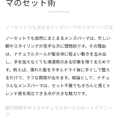
ナチュラルパーマはどれくらい持つのか徹底検
マのセット術
証
ナチュラルパーマはどれくらい持つのか体
験談紹介
ノーセットでも決まるメンズパーマのスタイリング法
メンズパーマの持続期間を左右する要因
ノーセットでも自然にまとまるメンズパーマは、忙しい
長持ちさせるために気を付けるべきポイン
朝やスタイリングが苦手な方に理想的です。その理由
ト
は、ナチュラルカールが髪全体に程よい動きを生み出
し、手を加えなくても清潔感のある印象を保てるためで
パーマの頻度と髪質の関係性を解説
す。例えば、濡れた髪をタオルドライ後に手ぐしで整え
ナチュラルパーマが取れやすい原因と対策
るだけで、ラフな質感が出せます。結論として、ナチュ
まとめ
ラルなメンズパーマは、セット不要でもきちんと感とト
理想のカールを保つための再施術タイミン
レンド感を両立できる点が大きな魅力です。
グ
失敗しないナチュラルパーマの選び方ガイド
朝の時短を叶えるナチュラルカールのセットテクニッ
自分に合うメンズパーマを見つける選び方
ク