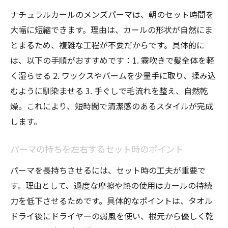
ポイント
ナチュラルカールのメンズパーマは、朝のセット時間を
髪質やクセを活かすナチュラルパーマの選
大幅に短縮できます。理由は、カールの形状が自然にま
び方
とまるため、複雑な工程が不要だからです。具体的に
失敗しないためのカウンセリング活用術
は、以下の手順がおすすめです：1. 霧吹きで髪全体を軽
口コミや実例を参考にしたスタイル選定法
く湿らせる 2. ワックスやバームを少量手に取り、揉み込
むように馴染ませる 3. 手ぐしで毛流れを整え、自然乾
ナチュラルパーマ メンズ 強めとゆるめの違
燥。これにより、短時間で清潔感のあるスタイルが完成
い
します。
サロン選びで失敗しないコツと注意点
パーマの持ちを左右するセット時のポイント
パーマを長持ちさせるには、セット時の工夫が重要で
す。理由として、過度な摩擦や熱の使用はカールの持続
力を低下させるためです。具体的なポイントは、タオル
ドライ後にドライヤーの弱風を使い、根元から優しく乾