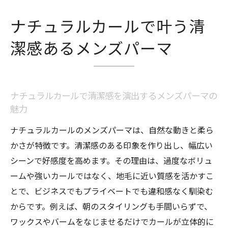
ナチュラルパーマと普通のパーマの違いを
ナチュラルカールで叶う清
徹底解説
ショートヘアにも合うナチュラルパーマの
潔感あるメンズパーマ
ポイント
ナチュラルパーマ メンズの選び方と失敗し
ないコツ
ナチュラルカールで清潔感を演出するメンズパーマの
ゆるめカールで自然な動きを出すメンズパ
魅力
ーマ術
ナチュラルカールのメンズパーマは、自然な動きと柔ら
毎朝楽に決まるメンズパーマのセット術
かさが特徴です。清潔感のある印象を作り出し、幅広い
ノーセットでも決まるメンズパーマのスタ
シーンで好感度を高めます。その理由は、過度なボリュ
イリング法
ームや強いカールではなく、地毛に近い質感を活かすこ
とで、ビジネスでもプライベートでも違和感なく馴染む
朝の時短を叶えるナチュラルカールのセッ
からです。例えば、朝のスタイリングも手間いらずで、
トテクニック
ワックスやバームをなじませるだけでカールが立体的に
パーマの持ちを左右するセット時のポイン