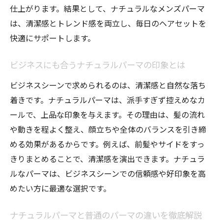
仕上がります。結果として、ナチュラルなメンズパーマ
ト
は、清潔感とトレンド感を両立し、毎日のヘアセットを
ナチュラルパーマ メンズにおすすめのスタ
快適にサポートします。
イリング剤選び
カールパーマ メンズ ゆるめの簡単セット方
ビジネスにも合うナチュラルパーマの印象とは
法解説
ビジネスシーンで求められるのは、清潔感と自然な落ち
セットが苦手な方でも続くメンズパーマの
着きです。ナチュラルパーマは、派手すぎず控えめなカ
コツ
ールで、上品な印象を与えます。その理由は、髪の流れ
ビジネスにも合うナチュラルパーマの魅力解説
や動きを程よく整え、顔立ちや全体のバランスを引き締
メンズパーマで叶えるビジネスシーン対応
める効果があるからです。例えば、前髪やサイドをすっ
のナチュラル感
きりまとめることで、清潔感を演出できます。ナチュラ
ナチュラルパーマ メンズ ビジネスにおすす
ルなパーマは、ビジネスシーンでの信頼感や好印象を高
めな理由
めたい方に最適な選択です。
清潔感とトレンド感を両立できるカールス
タイル
ナチュラルパーマと普通のパーマの違いを徹底解説