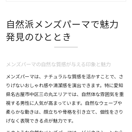
タイル
人気のメンズパーマで叶うナチュラルな変
自然派メンズパーマで魅力
化
美しさを引き出す自然派メンズパーマのポ
発見のひととき
イント
愛知県名古屋市中区三の丸で叶える自然なパー
マ体験
メンズパーマの自然な質感が与える印象と魅力
メンズパーマが人気の三の丸エリア最新事
メンズパーマは、ナチュラルな質感を活かすことで、さ
情
りげないおしゃれ感や清潔感を演出できます。特に愛知
自然な仕上がりを求めるメンズパーマユー
県名古屋市中区三の丸エリアでは、自然体な雰囲気を重
ザー増加中
視する男性に人気が高まっています。自然なウェーブや
三の丸で話題の自然草メンズパーマの体験
柔らかな動きは、顔立ちや骨格を引き立て、個性をさり
ポイント
げなく表現できる点が魅力です。
サロン選びで失敗しないメンズパーマの選