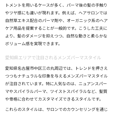
術
トメントを用いるケースが多く、パーマ後の髪の手触り
メンズパーマの仕上がりを左右するポイン
やツヤ感にも違いが現れます。例えば、ヘアサロンでは
ト
自然草エキス配合のパーマ剤や、オーガニック系のヘア
ナチュラル感強調のメンズパーマテクニッ
ケア用品を提案することが一般的です。こうした工夫に
ク
より、髪のダメージを抑えつつ、自然な動きと柔らかな
自然草素材で作る柔らかなパーマのコツ
ボリューム感を実現できます。
サロンで伝えるべき希望と髪質のポイント
愛知県エリアで注目されるメンズパーマスタイル
口コミで広がる自然派スタイルの新常識とは
愛知県名古屋市中区三の丸周辺では、トレンドを押さえ
メンズパーマの口コミで分かる自然派人気
つつもナチュラルな印象を与えるメンズパーマスタイル
自然草を使ったメンズパーマの評価が急上
が注目されています。特に人気なのは、ニュアンスパー
昇
マやスパイラルパーマ、ツイストスパイラルなど、髪質
ユーザー体験談から見るメンズパーマの魅
や骨格に合わせてカスタマイズできるスタイルです。
力
これらのスタイルは、サロンでのカウンセリングを通じ
プロも推奨する自然派メンズパーマの理由