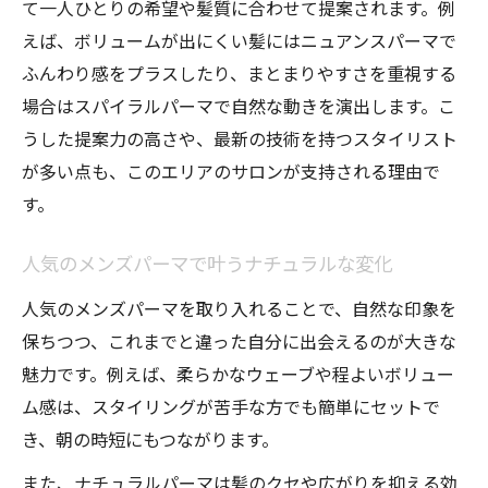
て一人ひとりの希望や髪質に合わせて提案されます。例
SNSで話題の自然なメンズパーマスタイル
えば、ボリュームが出にくい髪にはニュアンスパーマで
トレンド感ある自然草メンズパーマの楽しみ方
ふんわり感をプラスしたり、まとまりやすさを重視する
メンズパーマで楽しむ最新トレンドの着こ
場合はスパイラルパーマで自然な動きを演出します。こ
なし
うした提案力の高さや、最新の技術を持つスタイリスト
自然草パーマが叶える旬なヘアスタイル
が多い点も、このエリアのサロンが支持される理由で
トレンドを押さえたメンズパーマの選び方
す。
自然素材のパーマで差をつけるテクニック
話題のメンズパーマスタイルを実現する方
人気のメンズパーマで叶うナチュラルな変化
法
人気のメンズパーマを取り入れることで、自然な印象を
保ちつつ、これまでと違った自分に出会えるのが大きな
魅力です。例えば、柔らかなウェーブや程よいボリュー
ム感は、スタイリングが苦手な方でも簡単にセットで
き、朝の時短にもつながります。
また、ナチュラルパーマは髪のクセや広がりを抑える効