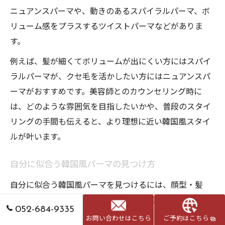
ニュアンスパーマや、動きのあるスパイラルパーマ、ボ
リューム感をプラスするツイストパーマなどがありま
す。
例えば、髪が細くてボリュームが出にくい方にはスパイ
ラルパーマが、クセ毛を活かしたい方にはニュアンスパ
ーマがおすすめです。美容師とのカウンセリング時に
は、どのような雰囲気を目指したいかや、普段のスタイ
リングの手間も伝えると、より理想に近い韓国風スタイ
ルが叶います。
自分に似合う韓国風パーマの見つけ方
自分に似合う韓国風パーマを見つけるには、顔型・髪
質・なりたい印象を明確にすることが重要です。丸顔の
052-684-9335
方はトップにボリュームを持たせるパーマ、面長の方は
お問い合わせはこちら
ご予約はこちら