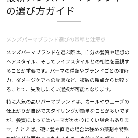
メンズパーマで叶うゆるめパーマの魅力
の選び方ガイド
ナチュラルな動きを出すスタイリング方法
ゆるめメンズパーマのトレンドと特徴解説
ビジネスにも合うゆるめパーマのコツ
メンズパーマブランド選びの基準と注意点
ゆるめメンズパーマの持続性を高める方法
メンズパーマブランドを選ぶ際は、自分の髪質や理想の
トレンド感を演出するメンズパーマ波巻きの魅
ヘアスタイル、そしてライフスタイルとの相性を重視す
力
ることが重要です。パーマの種類やブランドごとの技術
メンズパーマ波巻きで作る最旬ヘアスタイ
力、ダメージケアへの配慮など、複数の観点から比較す
ル
ることで、失敗しにくい選択が可能となります。
波巻きパーマの特徴と選び方のポイント
特に人気の高いパーマブランドは、カールやウェーブの
メンズパーマで簡単におしゃれを演出する
仕上がりが自然でスタイリングが簡単なことが多いです
方法
が、髪質によってはパーマがかかりにくい場合もありま
波巻きパーマが人気の理由とアレンジ術
す。たとえば、硬い髪や直毛の場合は強めの薬剤や特殊
ビジネスにも映える波巻きメンズパーマ