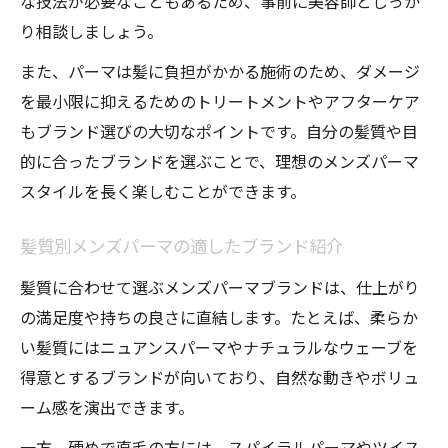
な技法が必要なこともあるため、事前に美容師としっか
ビジネスにも合う大人のメンズパーマデザイン
り相談しましょう。
集
また、パーマは髪に負担がかかる施術のため、ダメージ
大人が選ぶべきメンズパーマデザインの特
を最小限に抑えるためのトリートメントやアフターケア
徴
もブランド選びの大切なポイントです。自分の髪質や目
ビジネスシーンに最適なパーマスタイル提
的に合ったブランドを選ぶことで、理想のメンズパーマ
案
スタイルを長く楽しむことができます。
メンズパーマで清潔感を演出するポイント
大人世代におすすめのパーマブランドとは
髪質別メンズパーマの適したブランド紹介
ビジネス向けメンズパーマのセットテクニ
髪質に合わせて選ぶメンズパーマブランドは、仕上がり
ック
の満足度や持ちの良さに直結します。たとえば、柔らか
い髪質にはニュアンスパーマやナチュラルなウェーブを
韓国風メンズパーマで叶える自分らしい髪型
得意とするブランドが向いており、自然な動きやボリュ
韓国風メンズパーマの魅力とトレンド解説
ーム感を演出できます。
メンズパーマで叶う韓国スタイルの選び方
一方、硬めで直毛の方には、スパイラルパーマやツイス