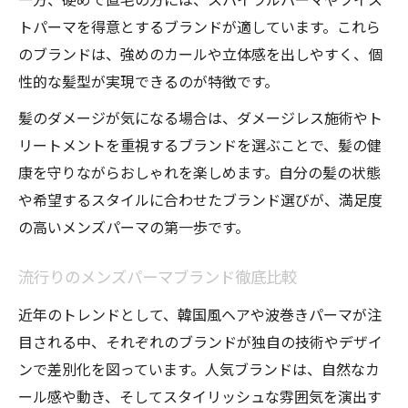
自分に似合う韓国風パーマの見つけ方
トパーマを得意とするブランドが適しています。これら
韓国風メンズパーマのスタイリング技
のブランドは、強めのカールや立体感を出しやすく、個
韓国ファッションと相性抜群の髪型提案
性的な髪型が実現できるのが特徴です。
種類別に解説するメンズパーマの持続性とコツ
髪のダメージが気になる場合は、ダメージレス施術やト
メンズパーマ種類ごとの持続性比較ポイン
リートメントを重視するブランドを選ぶことで、髪の健
ト
康を守りながらおしゃれを楽しめます。自分の髪の状態
パーマの持ちを良くするケアとコツまとめ
や希望するスタイルに合わせたブランド選びが、満足度
髪質別メンズパーマのおすすめ種類紹介
の高いメンズパーマの第一歩です。
持続性で選ぶメンズパーマスタイルの特徴
長持ちするメンズパーマの選び方と注意点
流行りのメンズパーマブランド徹底比較
近年のトレンドとして、韓国風ヘアや波巻きパーマが注
目される中、それぞれのブランドが独自の技術やデザイ
ンで差別化を図っています。人気ブランドは、自然なカ
ール感や動き、そしてスタイリッシュな雰囲気を演出す